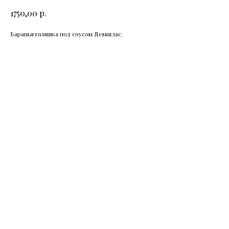
р.
1750,00
Баранья голяшка под соусом Демиглас.