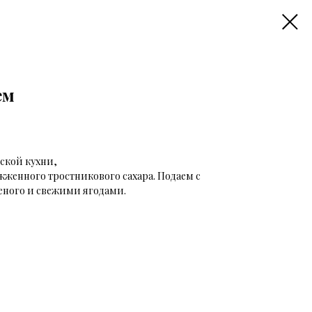
ем
кой кухни,
ожженного тростникового сахара. Подаем с
ного и свежими ягодами.