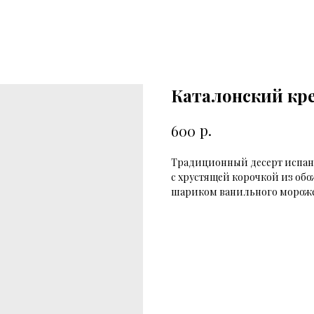
Каталонский кр
р.
600
Традиционный десерт испанс
с хрустящей корочкой из об
шариком ванильного мороже