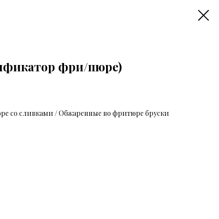
ификатор фри/пюре)
ре со сливками / Обжаренные во фритюре бруски