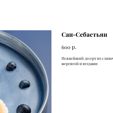
Сан-Себастьян
р.
600
Нежнейший десерт из сливо
меренгой и ягодами